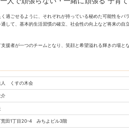
 一人で頑張らない・一緒に頑張る 子育て
良く過ごせるように、それぞれが持っている秘めた可能性をバ
を通して、基本的生活習慣の確立、社会性の向上など将来の自
支援者が一つのチームとなり、笑顔と希望溢れる輝きの場となる
法人 くすの木会
大介
夫
荒田1丁目20-4 みちよビル3階