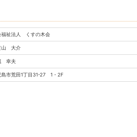
会福祉法人 くすの木会
笠山 大介
藏 幸夫
島市荒田1丁目31-27 1・2F