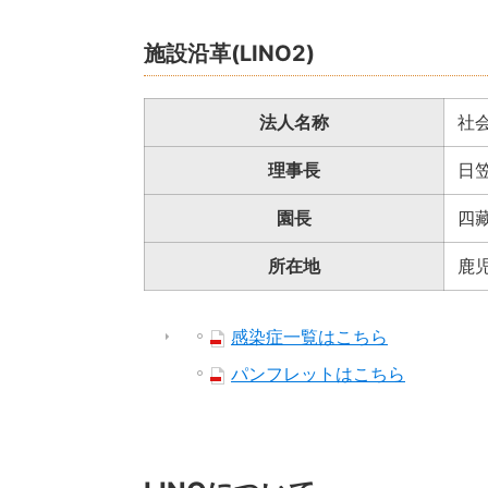
施設沿革(LINO2)
法人名称
社
理事長
日
園長
四
所在地
鹿児
感染症一覧はこちら
パンフレットはこちら