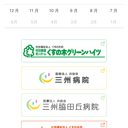
12 月
11 月
10 月
9 月
8 月
7 月
6月
5月
4月
3月
2月
1月