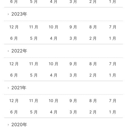
6 月
5 月
4 月
3 月
2 月
1 月
2023年
12 月
11 月
10 月
9 月
8 月
7 月
6 月
5 月
4 月
3 月
2 月
1 月
2022年
12 月
11 月
10 月
9 月
8 月
7 月
6 月
5 月
4 月
3 月
2 月
1 月
2021年
12 月
11 月
10 月
9 月
8 月
7 月
6 月
5 月
4 月
3 月
2 月
1 月
2020年