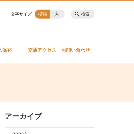
大
標準
文字サイズ
検索
設案内
交通アクセス・お問い合わせ
アーカイブ