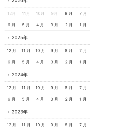
2026年
12月
11月
10月
9月
8 月
7 月
6 月
5 月
4 月
3 月
2 月
1 月
2025年
12 月
11 月
10 月
9 月
8 月
7 月
6 月
5 月
4 月
3 月
2 月
1 月
2024年
12 月
11 月
10 月
9 月
8 月
7 月
6 月
5 月
4 月
3 月
2 月
1 月
2023年
12 月
11 月
10 月
9 月
8 月
7 月