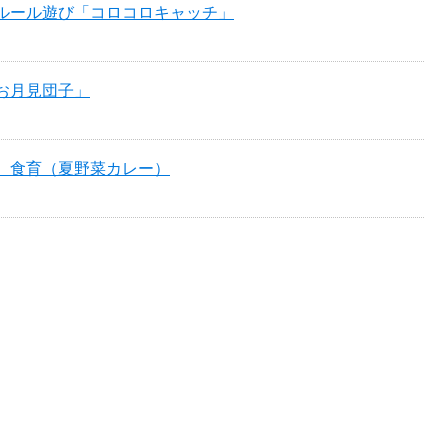
 ルール遊び「コロコロキャッチ」
「お月見団子」
景 食育（夏野菜カレー）