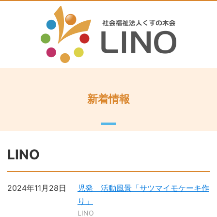
新着情報
LINO
2024年11月28日
児発 活動風景「サツマイモケーキ作
り」
LINO