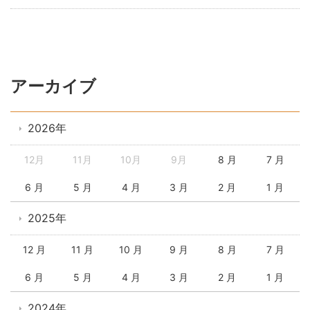
アーカイブ
2026年
12月
11月
10月
9月
8 月
7 月
6 月
5 月
4 月
3 月
2 月
1 月
2025年
12 月
11 月
10 月
9 月
8 月
7 月
6 月
5 月
4 月
3 月
2 月
1 月
2024年