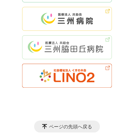
ページの先頭へ戻る