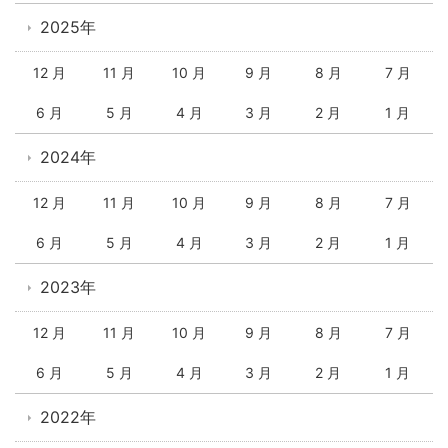
2025年
12 月
11 月
10 月
9 月
8 月
7 月
6 月
5 月
4 月
3 月
2 月
1 月
2024年
12 月
11 月
10 月
9 月
8 月
7 月
6 月
5 月
4 月
3 月
2 月
1 月
2023年
12 月
11 月
10 月
9 月
8 月
7 月
6 月
5 月
4 月
3 月
2 月
1 月
2022年