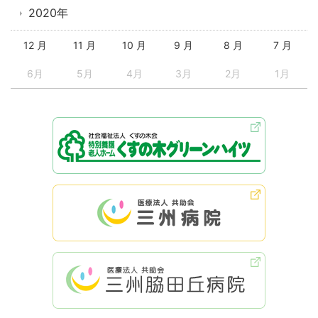
2020年
12 月
11 月
10 月
9 月
8 月
7 月
6月
5月
4月
3月
2月
1月