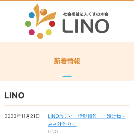
新着情報
LINO
2023年11月21日
LINO放デイ 活動風景 「漬け物・
みそ汁作り」
LINO