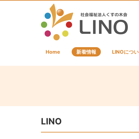
Home
新着情報
LINOにつ
LINO