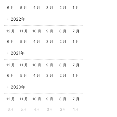
6 月
5 月
4 月
3 月
2 月
1 月
2022年
12 月
11 月
10 月
9 月
8 月
7 月
6 月
5 月
4 月
3 月
2 月
1 月
2021年
12 月
11 月
10 月
9 月
8 月
7 月
6 月
5 月
4 月
3 月
2 月
1 月
2020年
12 月
11 月
10 月
9 月
8 月
7 月
6月
5月
4月
3月
2月
1月