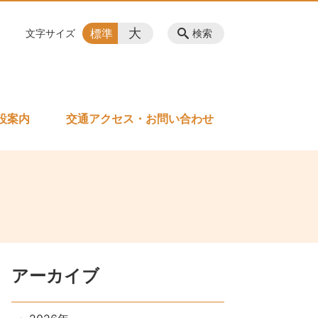
大
標準
文字サイズ
検索
設案内
交通アクセス・お問い合わせ
アーカイブ