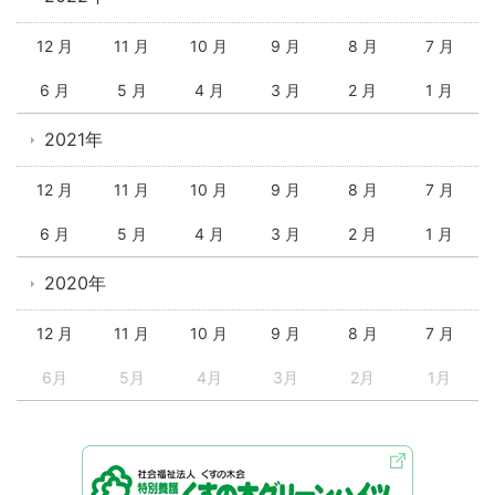
12 月
11 月
10 月
9 月
8 月
7 月
6 月
5 月
4 月
3 月
2 月
1 月
2021年
12 月
11 月
10 月
9 月
8 月
7 月
6 月
5 月
4 月
3 月
2 月
1 月
2020年
12 月
11 月
10 月
9 月
8 月
7 月
6月
5月
4月
3月
2月
1月