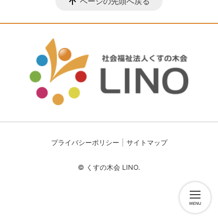
ページの先頭へ戻る
プライバシーポリシー
サイトマップ
© くすの木会 LINO.