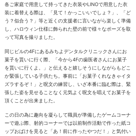
各ご家庭で用意して持ってきた衣装やLINOで用意した衣
装に着替える際は、「見て！かっこいいでしょ？」、「ど
う？似合う？」等と近くの支援者に言いながら楽しく準備
し、ハロウィン仕様に飾られた壁の前で様々なポーズを取
って写真を撮りました。
同じビルの4Fにあるみちよデンタルクリニックさんにお
菓子を貰いに行く際、「今から4Fの歯医者さんにお菓子
を貰いに行くよ。」と伝えると嬉しそうにしながらもどこ
か緊張している子供たち。事前に「お菓子くれなきゃイタ
ズラするぞ！」と呪文の練習し、いざ本番に臨む際は、緊
張した姿を見せることなく元気よく呪文を唱えてお菓子を
頂くことが出来ました。
この日の為に趣向を凝らして職員が準備したゲームコーナ
ーで遊ぶ際、射的コーナーでは以前制作活動で作った紙コ
ップおばけを見ると「あ！前に作ったやつだ！」と気付い