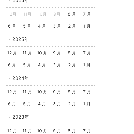
2026年
12月
11月
10月
9月
8 月
7 月
6 月
5 月
4 月
3 月
2 月
1 月
2025年
12 月
11 月
10 月
9 月
8 月
7 月
6 月
5 月
4 月
3 月
2 月
1 月
2024年
12 月
11 月
10 月
9 月
8 月
7 月
6 月
5 月
4 月
3 月
2 月
1 月
2023年
12 月
11 月
10 月
9 月
8 月
7 月