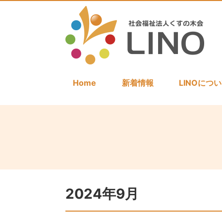
Home
新着情報
LINOにつ
2024年9月