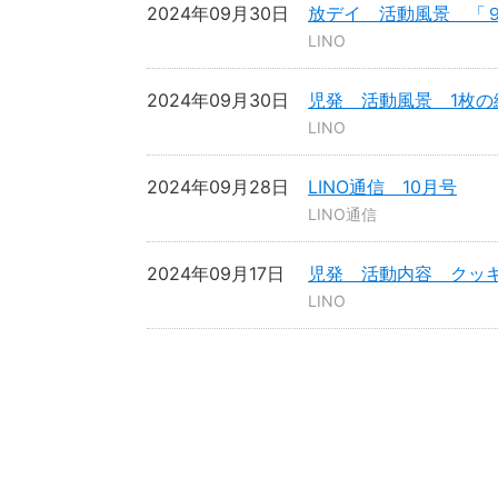
2024年09月30日
放デイ 活動風景 「
LINO
2024年09月30日
児発 活動風景 1枚の
LINO
2024年09月28日
LINO通信 10月号
LINO通信
2024年09月17日
児発 活動内容 クッ
LINO