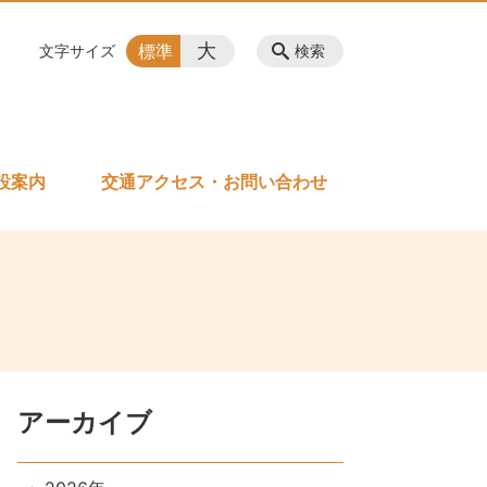
大
標準
文字サイズ
検索
設案内
交通アクセス・お問い合わせ
アーカイブ