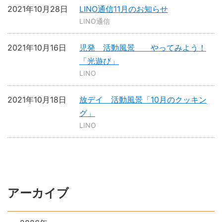
2021年10月28日
LINO通信11月のお知らせ
LINO通信
2021年10月16日
児発 活動風景 やってみよう！
「光遊び」
LINO
2021年10月18日
放デイ 活動風景「10月のクッキン
グ」
LINO
アーカイブ