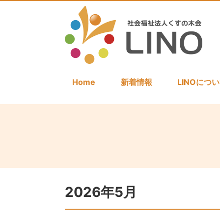
Home
新着情報
LINOにつ
2026年5月