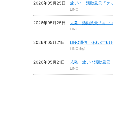
2026年05月25日
放デイ 活動風景「クッ
LINO
2026年05月25日
児発 活動風景「キッ
LINO
2026年05月21日
LINO通信 令和8年6
LINO通信
2026年05月21日
児発・放デイ活動風景
LINO