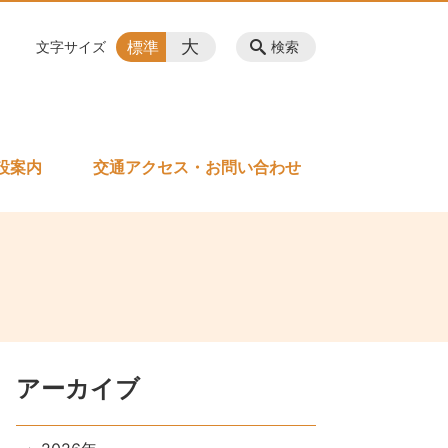
大
標準
文字サイズ
検索
設案内
交通アクセス・お問い合わせ
アーカイブ