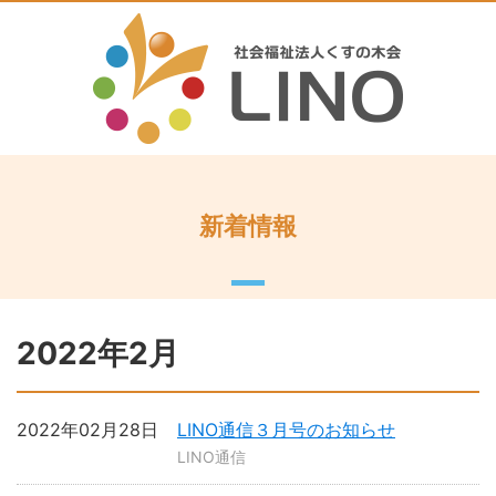
新着情報
2022年2月
2022年02月28日
LINO通信３月号のお知らせ
LINO通信