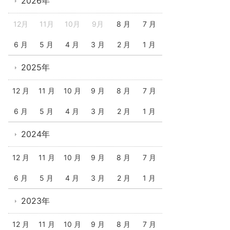
2026年
12月
11月
10月
9月
8 月
7 月
6 月
5 月
4 月
3 月
2 月
1 月
2025年
12 月
11 月
10 月
9 月
8 月
7 月
6 月
5 月
4 月
3 月
2 月
1 月
2024年
12 月
11 月
10 月
9 月
8 月
7 月
6 月
5 月
4 月
3 月
2 月
1 月
2023年
12 月
11 月
10 月
9 月
8 月
7 月