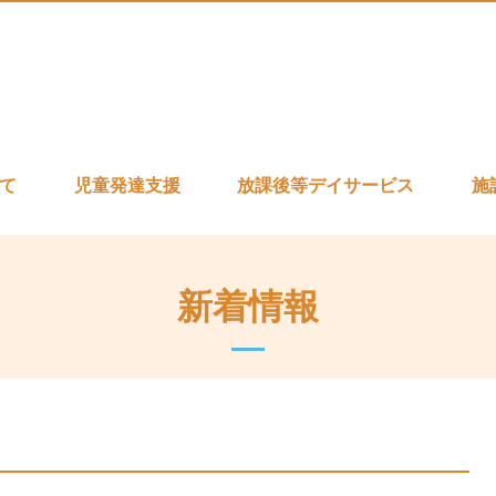
いて
児童発達支援
放課後等デイサービス
施
新着情報