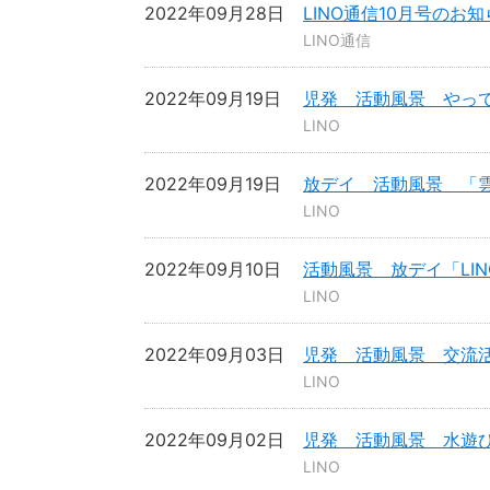
2022年09月28日
LINO通信10月号のお
LINO通信
2022年09月19日
児発 活動風景 やっ
LINO
2022年09月19日
放デイ 活動風景 「
LINO
2022年09月10日
活動風景 放デイ「LI
LINO
2022年09月03日
児発 活動風景 交流活
LINO
2022年09月02日
児発 活動風景 水遊
LINO