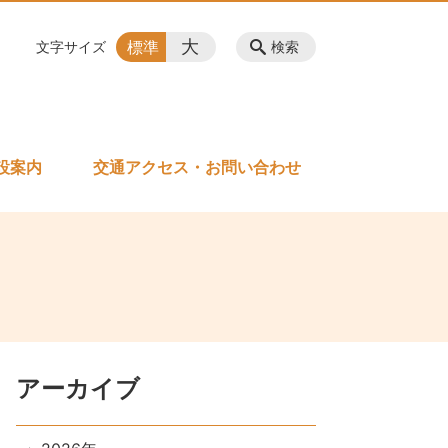
大
標準
文字サイズ
検索
設案内
交通アクセス・お問い合わせ
アーカイブ