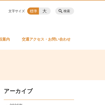
大
標準
文字サイズ
検索
設案内
交通アクセス・お問い合わせ
アーカイブ