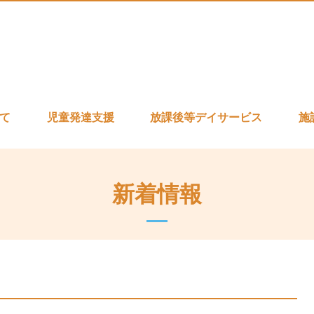
いて
児童発達支援
放課後等デイサービス
施
新着情報