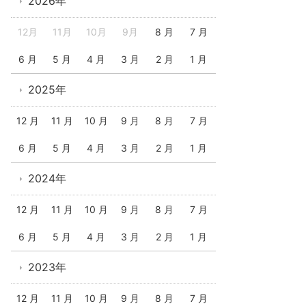
2026年
12月
11月
10月
9月
8 月
7 月
6 月
5 月
4 月
3 月
2 月
1 月
2025年
12 月
11 月
10 月
9 月
8 月
7 月
6 月
5 月
4 月
3 月
2 月
1 月
2024年
12 月
11 月
10 月
9 月
8 月
7 月
6 月
5 月
4 月
3 月
2 月
1 月
2023年
12 月
11 月
10 月
9 月
8 月
7 月