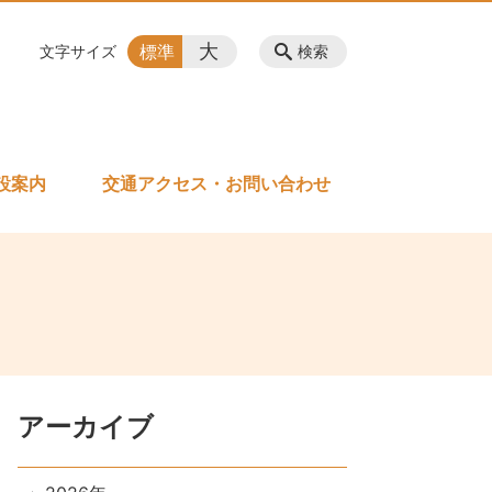
大
標準
文字サイズ
検索
設案内
交通アクセス・お問い合わせ
アーカイブ