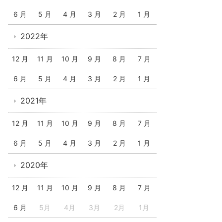
6 月
5 月
4 月
3 月
2 月
1 月
2022年
12 月
11 月
10 月
9 月
8 月
7 月
6 月
5 月
4 月
3 月
2 月
1 月
2021年
12 月
11 月
10 月
9 月
8 月
7 月
6 月
5 月
4 月
3 月
2 月
1 月
2020年
12 月
11 月
10 月
9 月
8 月
7 月
6 月
5月
4月
3月
2月
1月