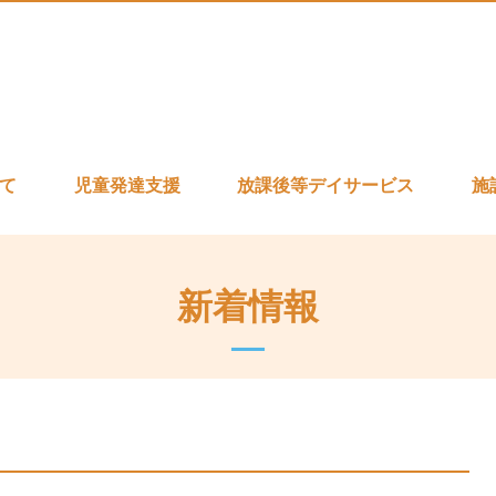
いて
児童発達支援
放課後等デイサービス
施
新着情報