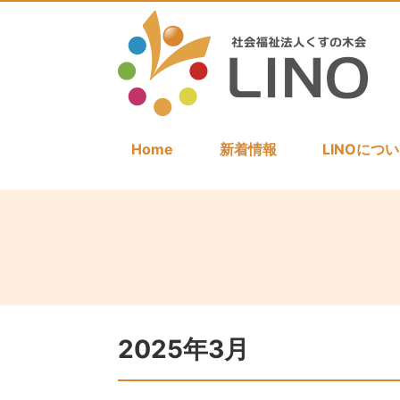
Home
新着情報
LINOにつ
2025年3月