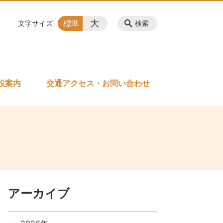
大
標準
文字サイズ
検索
設案内
交通アクセス・お問い合わせ
アーカイブ