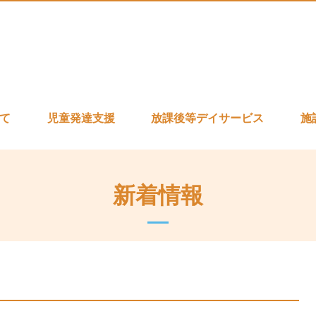
いて
児童発達支援
放課後等デイサービス
施
新着情報