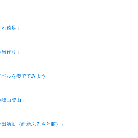
別れ遠足」
弁当作り」
ドベルを奏でてみよう
金峰山登山」
外出活動（維新ふるさと館）」