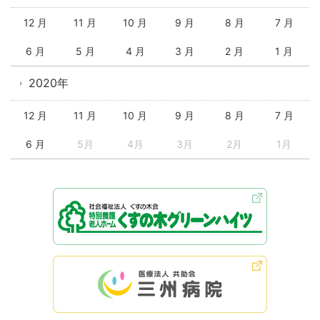
12 月
11 月
10 月
9 月
8 月
7 月
6 月
5 月
4 月
3 月
2 月
1 月
2020年
12 月
11 月
10 月
9 月
8 月
7 月
6 月
5月
4月
3月
2月
1月