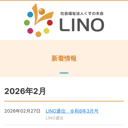
新着情報
2026年2月
2026年02月27日
LINO通信 令和8年3月号
LINO通信