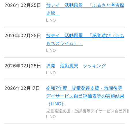
2026年02月25日
放デイ 活動風景 「ふるさと考古歴
史館」
LINO
2026年02月25日
放デイ 活動風景 「感覚遊び（もち
もちスライム）」
LINO
2026年02月25日
児発 活動風景 クッキング
LINO
2026年02月17日
令和7年度 児童発達支援・放課後等
デイサービス自己評価表等の実施結果
（LINO）
児童発達支援・放課後等デイサービス自己評
LINO