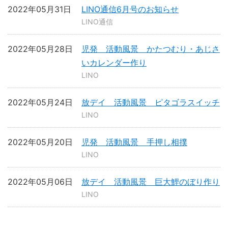
2022年05月31日
LINO通信6月号のお知らせ
LINO通信
2022年05月28日
児発 活動風景 かたつむり・あじさ
いカレンダー作り
LINO
2022年05月24日
放デイ 活動風景 ピタゴラスイッチ
LINO
2022年05月20日
児発 活動風景 手押し相撲
LINO
2022年05月06日
放デイ 活動風景 巨大鯉のぼり作り
LINO