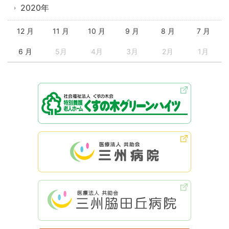
2020年
12 月
11 月
10 月
9 月
8 月
7 月
6 月
5月
4月
3月
2月
1月