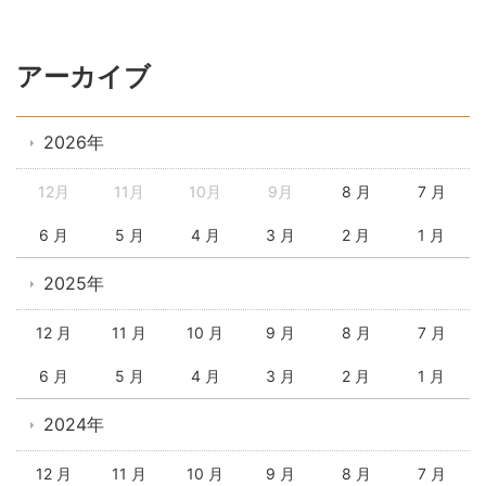
アーカイブ
2026年
12月
11月
10月
9月
8 月
7 月
6 月
5 月
4 月
3 月
2 月
1 月
2025年
12 月
11 月
10 月
9 月
8 月
7 月
6 月
5 月
4 月
3 月
2 月
1 月
2024年
12 月
11 月
10 月
9 月
8 月
7 月