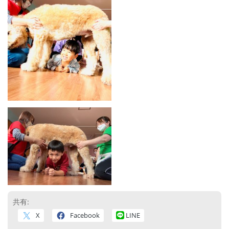
共有:
X
Facebook
LINE