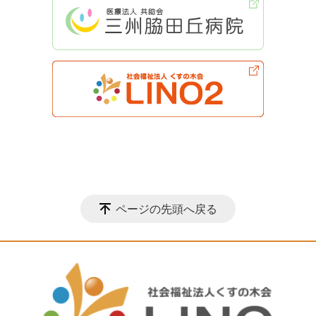
ページの先頭へ戻る