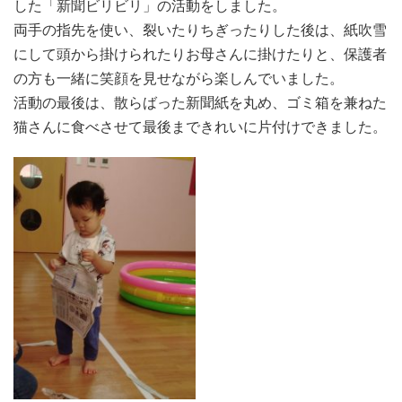
した「新聞ビリビリ」の活動をしました。
両手の指先を使い、裂いたりちぎったりした後は、紙吹雪
にして頭から掛けられたりお母さんに掛けたりと、保護者
の方も一緒に笑顔を見せながら楽しんでいました。
活動の最後は、散らばった新聞紙を丸め、ゴミ箱を兼ねた
猫さんに食べさせて最後まできれいに片付けできました。