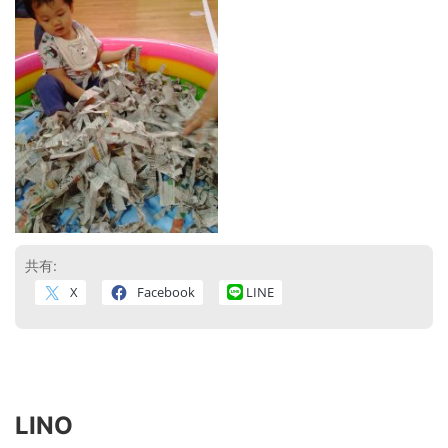
共有:
X
Facebook
LINE
LINO