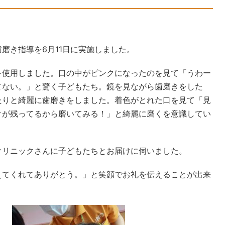
磨き指導を6月11日に実施しました。
を使用しました。口の中がピンクになったのを見て「うわー
てない。」と驚く子どもたち。鏡を見ながら歯磨きをした
たりと綺麗に歯磨きをしました。着色がとれた口を見て「見
クが残ってるから磨いてみる！」と綺麗に磨くを意識してい
クリニックさんに子どもたちとお届けに伺いました。
えてくれてありがとう。」と笑顔でお礼を伝えることが出来