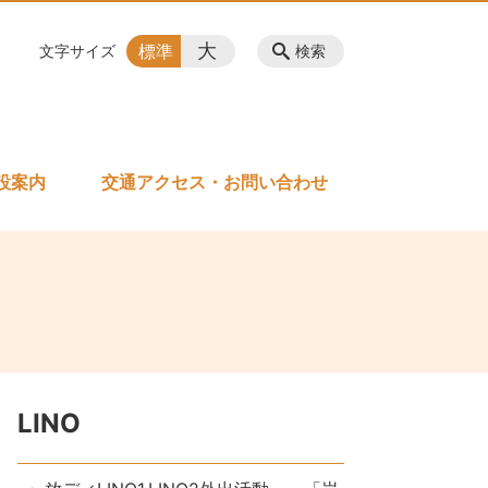
大
標準
文字サイズ
検索
設案内
交通アクセス・お問い合わせ
LINO