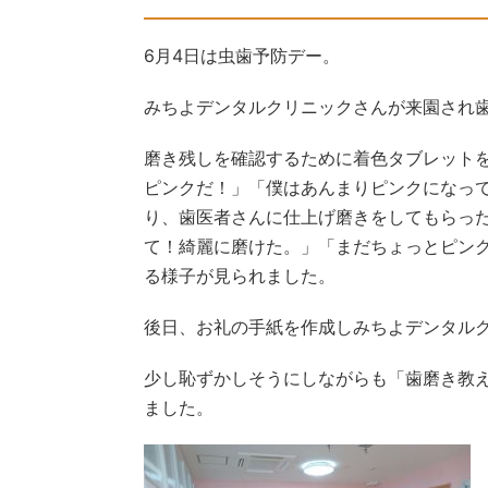
6月4日は虫歯予防デー。
みちよデンタルクリニックさんが来園され歯
磨き残しを確認するために着色タブレット
ピンクだ！」「僕はあんまりピンクになっ
り、歯医者さんに仕上げ磨きをしてもらっ
て！綺麗に磨けた。」「まだちょっとピン
る様子が見られました。
後日、お礼の手紙を作成しみちよデンタル
少し恥ずかしそうにしながらも「歯磨き教
ました。