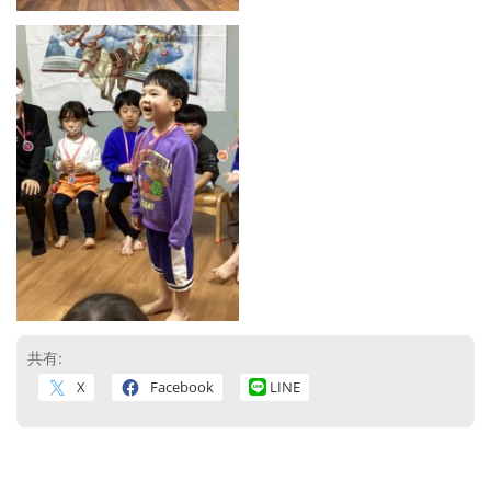
共有:
X
Facebook
LINE