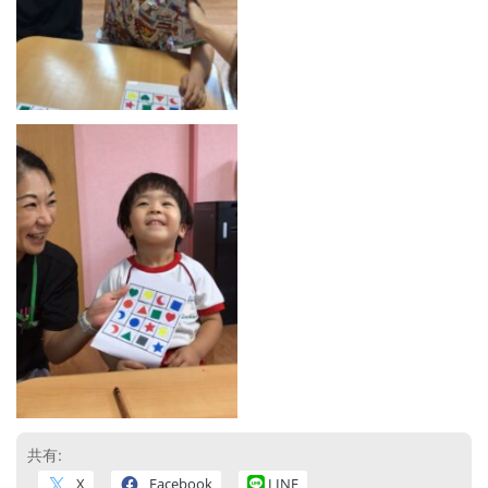
共有:
X
Facebook
LINE