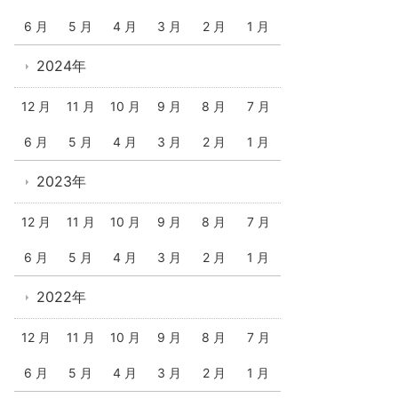
6 月
5 月
4 月
3 月
2 月
1 月
2024年
12 月
11 月
10 月
9 月
8 月
7 月
6 月
5 月
4 月
3 月
2 月
1 月
2023年
12 月
11 月
10 月
9 月
8 月
7 月
6 月
5 月
4 月
3 月
2 月
1 月
2022年
12 月
11 月
10 月
9 月
8 月
7 月
6 月
5 月
4 月
3 月
2 月
1 月