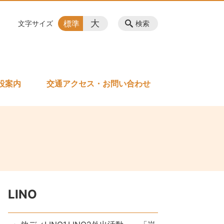
大
標準
文字サイズ
検索
設案内
交通アクセス・お問い合わせ
LINO