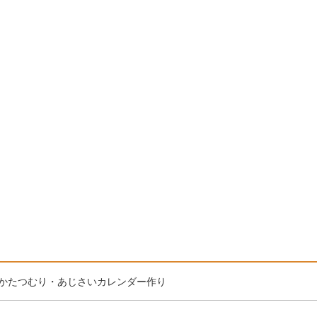
かたつむり・あじさいカレンダー作り