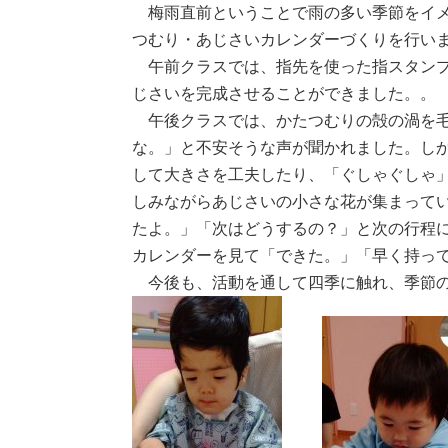
梅雨直前ということで雨の多い季節をイメ
つむり・あじさいカレンダーづくりを行い
午前クラスでは、指先を使った指スタンプ
じさいを完成させることができました。。
午後クラスでは、かたつむりの殻の渦を毛
な。」と不安そうな声が聞かれました。し
して大きさを工夫したり、「ぐしゃぐしゃ
しみながらあじさいの小さな花が集まって
たよ。」「次はどうするの？」と次の行程
カレンダーを見て「できた。」「早く持っ
今後も、活動を通して四季に触れ、季節の