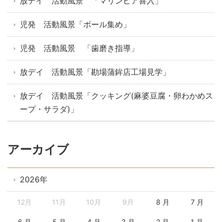
放デイ 活動風景 「マリンピア喜入」
児発 活動風景「ボール集め」
児発 活動風景 「歯磨き指導」
放デイ 活動風景「勘場蒲鉾店工場見学」
放デイ 活動風景「クッキング(麻婆豆腐・卵わかめス
ープ・サラダ)」
アーカイブ
2026年
12月
11月
10月
9月
8 月
7 月
6 月
5 月
4 月
3 月
2 月
1 月