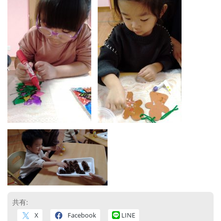
共有:
X
Facebook
LINE