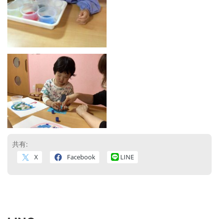
共有:
X
Facebook
LINE