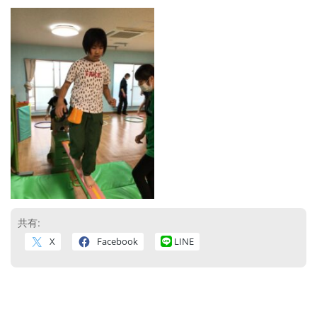
共有:
X
Facebook
LINE