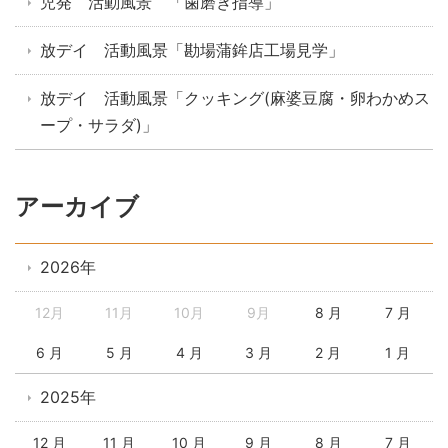
児発 活動風景 「歯磨き指導」
放デイ 活動風景「勘場蒲鉾店工場見学」
放デイ 活動風景「クッキング(麻婆豆腐・卵わかめス
ープ・サラダ)」
アーカイブ
2026年
12月
11月
10月
9月
8 月
7 月
6 月
5 月
4 月
3 月
2 月
1 月
2025年
12 月
11 月
10 月
9 月
8 月
7 月