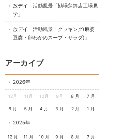
放デイ 活動風景「勘場蒲鉾店工場見
学」
放デイ 活動風景「クッキング(麻婆
豆腐・卵わかめスープ・サラダ)」
アーカイブ
2026年
12月
11月
10月
9月
8 月
7 月
6 月
5 月
4 月
3 月
2 月
1 月
2025年
12 月
11 月
10 月
9 月
8 月
7 月