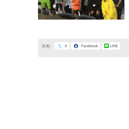
X
Facebook
LINE
共有: