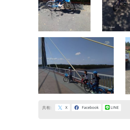
X
Facebook
LINE
共有: