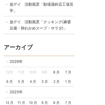
放デイ 活動風景「勘場蒲鉾店工場見
学」
放デイ 活動風景「クッキング(麻婆
豆腐・卵わかめスープ・サラダ)」
アーカイブ
2026年
12月
11月
10月
9月
8 月
7 月
6 月
5 月
4 月
3 月
2 月
1 月
2025年
12 月
11 月
10 月
9 月
8 月
7 月