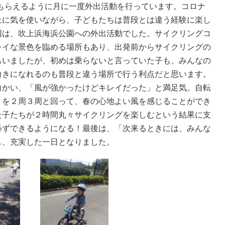
てもらえるように月に一度外出活動を行っています。コロナ
止に気を使いながら、子どもたちは普段とは違う経験に楽し
回は、吹上浜海浜公園への外出活動でした。サイクリングコ
レイな景色を臨める場所もあり、出発前からサイクリングの
もいましたが、初めは乗らないと言っていた子も、みんなの
向きになれるのも普段と違う場所で行う利点だと思います。
向かい、「風が強かったけどキレイだった」と満足気。自転
りを２周３周と回って、春の心地よい風を感じることができ
た子たちが２時間丸々サイクリングを楽しむという結果に支
必ずできるようになる！最後は、「次来るときには、みんな
し、充実した一日となりました。