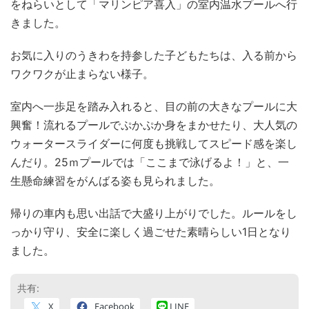
をねらいとして「マリンピア喜入」の室内温水プールへ行
きました。
お気に入りのうきわを持参した子どもたちは、入る前から
ワクワクが止まらない様子。
室内へ一歩足を踏み入れると、目の前の大きなプールに大
興奮！流れるプールでぷかぷか身をまかせたり、大人気の
ウォータースライダーに何度も挑戦してスピード感を楽し
んだり。25ｍプールでは「ここまで泳げるよ！」と、一
生懸命練習をがんばる姿も見られました。
帰りの車内も思い出話で大盛り上がりでした。ルールをし
っかり守り、安全に楽しく過ごせた素晴らしい1日となり
ました。
共有:
X
Facebook
LINE