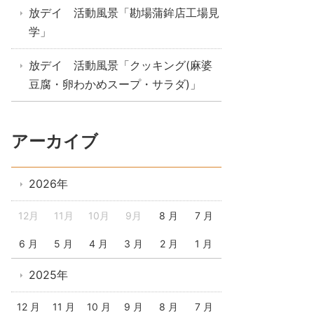
放デイ 活動風景「勘場蒲鉾店工場見
学」
放デイ 活動風景「クッキング(麻婆
豆腐・卵わかめスープ・サラダ)」
アーカイブ
2026年
12月
11月
10月
9月
8 月
7 月
6 月
5 月
4 月
3 月
2 月
1 月
2025年
12 月
11 月
10 月
9 月
8 月
7 月