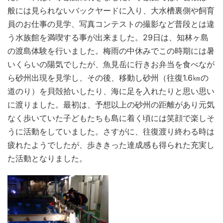
般には見られないバックヤードに入り、大水槽裏側や飼育
員のお仕事の見学、写真コンテストの撮影など普段とは違
う水族館を満喫する事が出来ました。29日は、知林ヶ島
の渡島体験を行いました。梅雨の中休みでこの時期には暑
いくらいの陽気でしたが、魚見岳に行きお弁当を食べなが
ら砂州出現を見学し、その後、移動し砂州（往復1.6㎞の
道のり）を貝殻拾いしたり、海に足を入れたりと思い思い
に渡りました。最初は、予想以上の砂州の距離があり元気
なく歩いていた子どもたちも島に着く頃には笑顔で楽しそ
うに活動をしていました。さすがに、往復渡り終わる時は
疲れたようでしたが、歩ききった達成感も得られた充実し
た活動となりました。