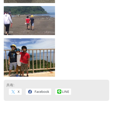
共有:
X
Facebook
LINE