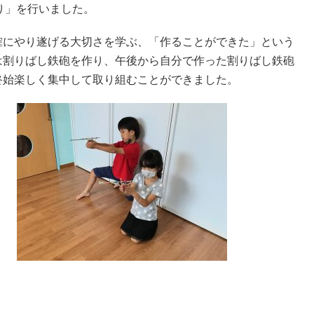
り」を行いました。
にやり遂げる大切さを学ぶ、「作ることができた」という
は割りばし鉄砲を作り、午後から自分で作った割りばし鉄砲
終始楽しく集中して取り組むことができました。