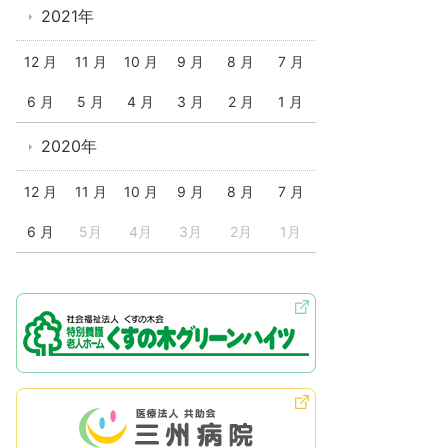
2021年
12 月
11 月
10 月
9 月
8 月
7 月
6 月
5 月
4 月
3 月
2 月
1 月
2020年
12 月
11 月
10 月
9 月
8 月
7 月
6 月
5月
4月
3月
2月
1月