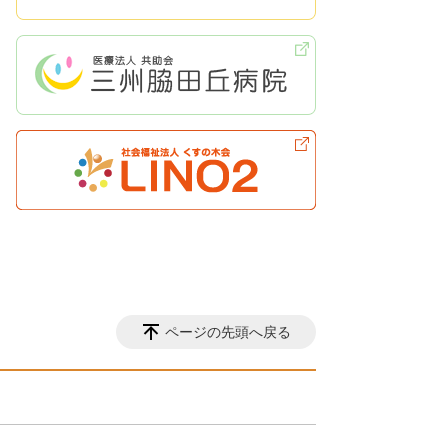
ページの先頭へ戻る