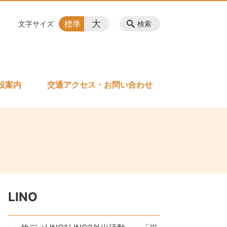
大
標準
文字サイズ
検索
設案内
交通アクセス・お問い合わせ
LINO