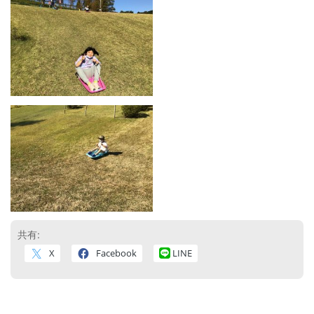
共有:
X
Facebook
LINE