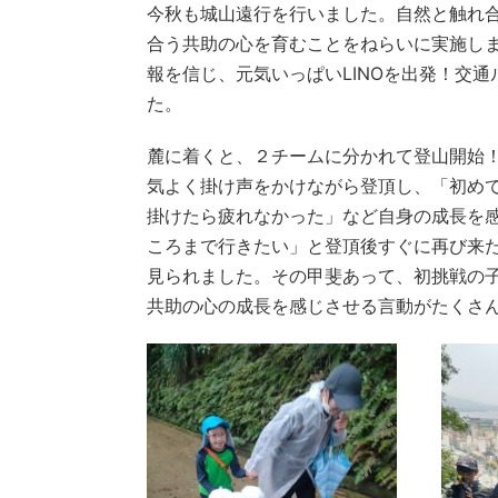
今秋も城山遠行を行いました。自然と触れ
合う共助の心を育むことをねらいに実施し
報を信じ、元気いっぱいLINOを出発！交
た。
麓に着くと、２チームに分かれて登山開始
気よく掛け声をかけながら登頂し、「初め
掛けたら疲れなかった」など自身の成長を
ころまで行きたい」と登頂後すぐに再び来
見られました。その甲斐あって、初挑戦の
共助の心の成長を感じさせる言動がたくさ