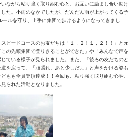
合いながら粘り強く取り組む心と、お互いに励まし合い助け
ました。小雨のなかでしたが、だんだん雨が上がってくる予
通ルールを守り、上手に集団で歩けるようになってきまし
！スピードコースのお友だちは「１，２！１，２！！」と元
てこの先頭集団で登りきることができた」や「みんなで声を
感じている様子が見られました。また、「後ろの友だちのと
た道を戻って、「頑張れ、あと少しだよ」と声をかける姿も
子どもも全員登頂達成！！今回も、粘り強く取り組む心や、
ん見られた活動となりました。