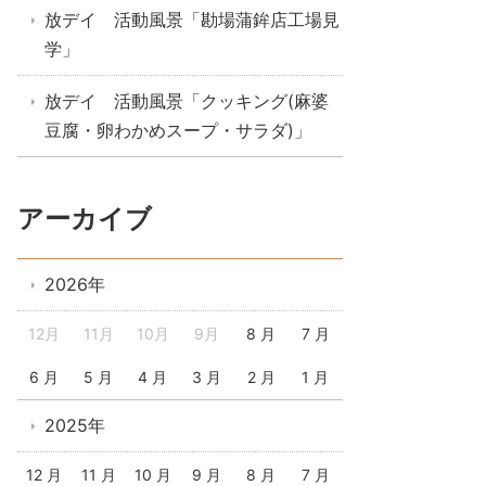
放デイ 活動風景「勘場蒲鉾店工場見
学」
放デイ 活動風景「クッキング(麻婆
豆腐・卵わかめスープ・サラダ)」
アーカイブ
2026年
12月
11月
10月
9月
8 月
7 月
6 月
5 月
4 月
3 月
2 月
1 月
2025年
12 月
11 月
10 月
9 月
8 月
7 月