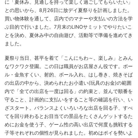
に「夏休み、見通しを持って楽しく過ごしてもらいたい」
との思いから、8月26日に放デイ夏祭りを計画しました。
買い物体験を通して、店内でのマナーや支払いの方法を学
ぶ目的で行いました。7月末のLINOサミットでやりたいこ
とを決め、夏休み中の自由遊び、活動等で準備を進めてき
ました。
夏祭り当日、甚平を着て「こんにちわ～。楽しみ」とみん
なワクワク登園。この日は職員がお店屋さん役です。ボー
ル・金魚すくい、射的、ボール入れ、はし巻き、焼きそば
の出店の中から、決められたお小遣い(玩具のお金)の範囲
内で「全ての出店を一度は回る」の約束と、並んで順番を
守ること、計画的に支払いをすること等の確認を行い、い
ざスタート。バランスよくいろいろな出店を回る子、すべ
てを回り終わるとお目当ての景品をたくさんゲットするた
めにお金を使う子、ゲーム性の高い出店で何度も挑戦する
子等それぞれの個性が見られました。初めはポイを勢いよ