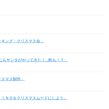
ッキング・クリスマス会」
Oにもサンタがやってきた！…蛇も！？」
リスマス制作」
ＬＩＮＯをクリスマスムードにしよう」