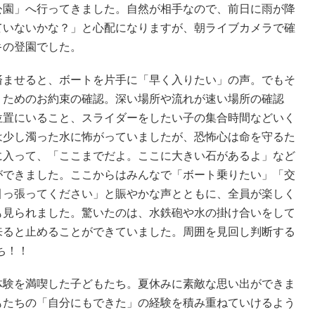
公園」へ行ってきました。自然が相手なので、前日に雨が降
ていないかな？」と心配になりますが、朝ライブカメラで確
キの登園でした。
済ませると、ボートを片手に「早く入りたい」の声。でもそ
」ためのお約束の確認。深い場所や流れが速い場所の確認
位置にいること、スライダーをしたい子の集合時間などいく
は少し濁った水に怖がっていましたが、恐怖心は命を守るた
に入って、「ここまでだよ。ここに大きい石があるよ」など
ができました。ここからはみんなで「ボート乗りたい」「交
引っ張ってください」と賑やかな声とともに、全員が楽しく
も見られました。驚いたのは、水鉄砲や水の掛け合いをして
来ると止めることができていました。周囲を見回し判断する
ち！！
体験を満喫した子どもたち。夏休みに素敵な思い出ができま
もたちの「自分にもできた」の経験を積み重ねていけるよう