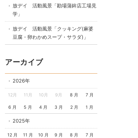
放デイ 活動風景「勘場蒲鉾店工場見
学」
放デイ 活動風景「クッキング(麻婆
豆腐・卵わかめスープ・サラダ)」
アーカイブ
2026年
12月
11月
10月
9月
8 月
7 月
6 月
5 月
4 月
3 月
2 月
1 月
2025年
12 月
11 月
10 月
9 月
8 月
7 月