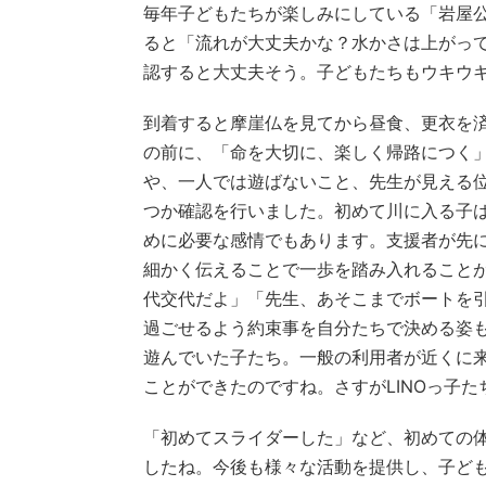
毎年子どもたちが楽しみにしている「岩屋
ると「流れが大丈夫かな？水かさは上がっ
認すると大丈夫そう。子どもたちもウキウ
到着すると摩崖仏を見てから昼食、更衣を
の前に、「命を大切に、楽しく帰路につく
や、一人では遊ばないこと、先生が見える
つか確認を行いました。初めて川に入る子
めに必要な感情でもあります。支援者が先
細かく伝えることで一歩を踏み入れること
代交代だよ」「先生、あそこまでボートを
過ごせるよう約束事を自分たちで決める姿
遊んでいた子たち。一般の利用者が近くに
ことができたのですね。さすがLINOっ子た
「初めてスライダーした」など、初めての
したね。今後も様々な活動を提供し、子ど