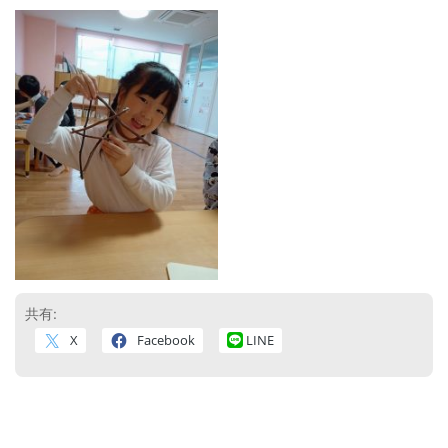
共有:
X
Facebook
LINE