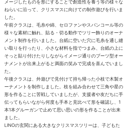
メージしたものを形にすることで創造性を養う等の様々な
ねらいに沿って、クリスマスに向けての制作遊びを行いま
した。
午前クラスは、毛糸や綿、セロファンやスパンコール等の
様々な素材に触れ、貼る・切る動作でツリー飾りのオーナ
メント制作を行いました。台紙に空いた穴に毛糸を通し縫
い取りを行ったり、小さな材料を指でつまみ、台紙の上に
そっと貼り付けたりしながらイメージ通りのブーツ型オー
ナメントが出来上がると満面の笑みで完成を喜んでいまし
た。
午後クラスは、外遊びで見付けて持ち帰った小枝で木製オ
ーナメントを制作しました。枝を組み合わせて三角や星の
形を作ることに苦戦していましたが、支援者や友だちに手
伝ってもらいながら何度も手本と見比べて形を確認し、1
本1本グルーガンで止めて思い思いの形を作ることが出来
ました。
LINOの玄関にある大きなクリスマスツリーは、子どもた