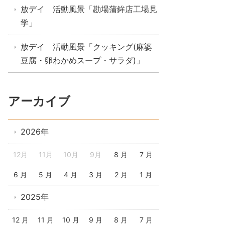
放デイ 活動風景「勘場蒲鉾店工場見
学」
放デイ 活動風景「クッキング(麻婆
豆腐・卵わかめスープ・サラダ)」
アーカイブ
2026年
12月
11月
10月
9月
8 月
7 月
6 月
5 月
4 月
3 月
2 月
1 月
2025年
12 月
11 月
10 月
9 月
8 月
7 月