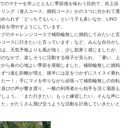
場でのマナーを学ぶとともに季節感を味わう目的で、吹上浜
クリング（達人コース、挑戦コース）かの３つに分かれて選
められず「どっちでもいい」という子も多いなか、LINO
機会を増やすようにしています。
ングのチャレンジコースで補助輪無しに挑戦してみたいと言
いコースに行きたいと言っています」など、みんな自分がし
日は、天気予報よりも風が強く、少し肌寒く感じましたが、
束のなかで、楽しそうに活動する様子が見られ、「暑い、上
ながら春の心地よい季節を堪能しました。補助輪無しに挑戦
しずつ進む距離が増え、後半には足をつかずにスイスイ乗れ
きたー！」手にマメを作りながら頑張って補助輪無しの自転
な喜びの声が響き渡り、一般の利用者から拍手を頂く場面も
でしょう。「また行きたい。もっと練習したい」そんな声に
きた」がたくさん飛び交うような活動を計画していきたいと