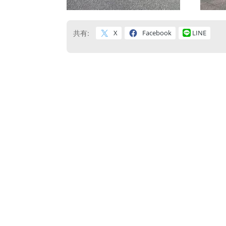
X
Facebook
LINE
共有: