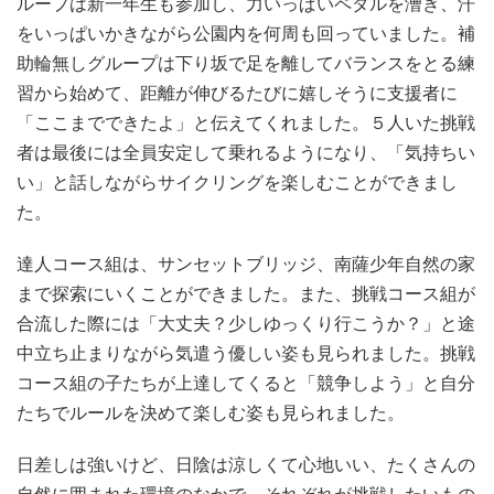
ループは新一年生も参加し、力いっぱいペダルを漕ぎ、汗
をいっぱいかきながら公園内を何周も回っていました。補
助輪無しグループは下り坂で足を離してバランスをとる練
習から始めて、距離が伸びるたびに嬉しそうに支援者に
「ここまでできたよ」と伝えてくれました。５人いた挑戦
者は最後には全員安定して乗れるようになり、「気持ちい
い」と話しながらサイクリングを楽しむことができまし
た。
達人コース組は、サンセットブリッジ、南薩少年自然の家
まで探索にいくことができました。また、挑戦コース組が
合流した際には「大丈夫？少しゆっくり行こうか？」と途
中立ち止まりながら気遣う優しい姿も見られました。挑戦
コース組の子たちが上達してくると「競争しよう」と自分
たちでルールを決めて楽しむ姿も見られました。
日差しは強いけど、日陰は涼しくて心地いい、たくさんの