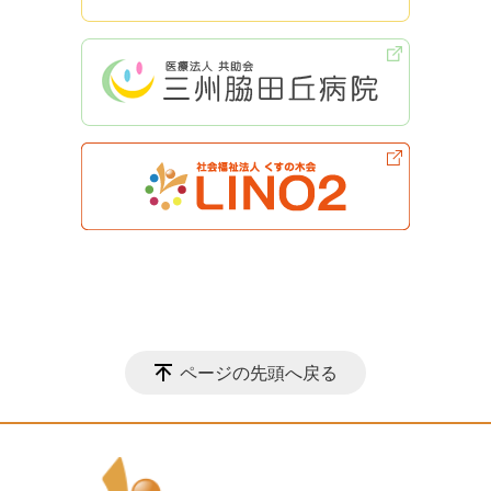
ページの先頭へ戻る