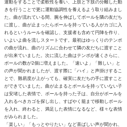
運動をすることで柔軟性を養い、上肢と下肢の分離した動
きを行うことで更に運動協調性を養えるよう取り組みまし
た。曲が流れている間、腕を伸ばしてボールを隣の友だち
に渡し、曲が止まったらボールを持っている人がカゴに入
れるというルールを確認し、支援者も含めて円陣を作り、
いよいよ曲を流しスタートです。最初はゆっくりのテンポ
の曲が流れ、曲のリズムに合わせて隣の友だちに渡すこと
が出来ていました。次に流した曲はテンポが速くさらに、
ボールの数が2個に増えました。「速いよ」「難しい」と
の声が聞かれましたが、渡す際に「ハイ」と声掛けするこ
とで、難易度が上がっても、確実に友だちの手に渡すこと
ができていました。曲が止まるとボールを持っていない子
は安堵した表情で、ボールを持った子は、自分がボールを
入れるべきカゴを探し出し、すばやく籠まで移動しボール
を入れ、終わると、満足した表情になるなど、様々な表情
がみられました。
「楽しい」「もっとやりたい」など喜ばしい声が聞かれ、