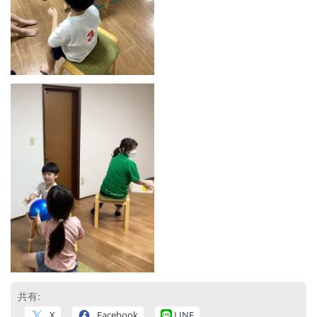
共有:
X
Facebook
LINE