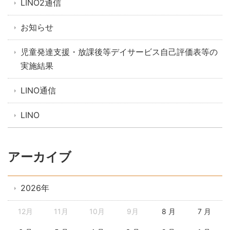
LINO2通信
お知らせ
児童発達支援・放課後等デイサービス自己評価表等の
実施結果
LINO通信
LINO
アーカイブ
2026年
12月
11月
10月
9月
8 月
7 月