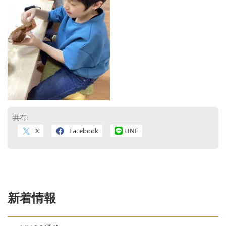
共有:
X
Facebook
LINE
新着情報