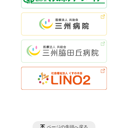
ページの先頭へ戻る