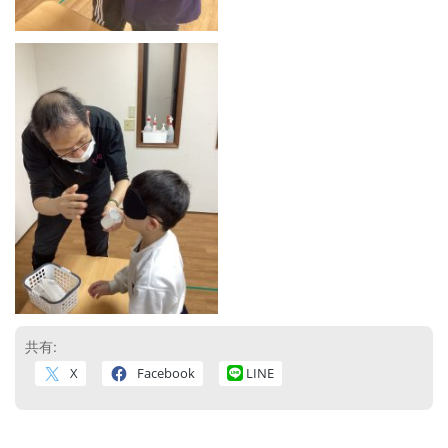
共有:
X
Facebook
LINE