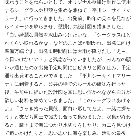
味わうことをねらいとして、オリジナル壁掛け制作に使用
するシーグラスや貝殻を集めを兼ねて「平川シーサイドマ
リーナ」に行ってきました。出発前、昨年の見本を見なが
らイメージを膨らませ、壁掛けの設計図を描きました。
「白い綺麗な貝殻を沢山みつけたいな」「シーグラスはど
れくらい取れるかな」などのことばが聞かれ、出発に向け
準備万端です。出発１時間前には大雨が降りだし「え～、
今日いけないの？」と残念がっていましたが、みんなの願
いが通じたのか出発予定時間にはピタリと雨が止み、予定
通り出発することができました。「平川シーサイドマリー
ナ」に到着すると、公共の場でのルールの確認を行った
後、午前中に描いた設計図を頭に思い浮かべながら自分が
欲しい材料を集めていきました。「このシーグラスあげる
よ」「さっき拾った貝殻、面白い形してたよ。一緒に探そ
う」と友だち同士で協力し合って集めました。収集が終わ
ると、膝下まで海につかり水切りをしたり、カニを見つけ
て追いかけたりと、思い思いに海を楽しみ、活動の最後