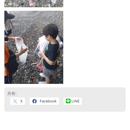
共有:
X
Facebook
LINE