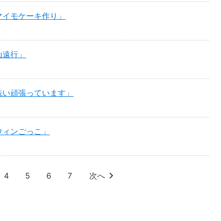
マイモケーキ作り」
山遠行」
洗い頑張っています」
ウィンごっこ」
4
5
6
7
次へ