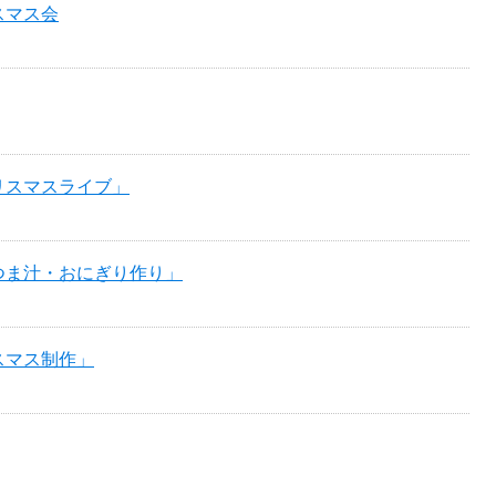
スマス会
リスマスライブ」
つま汁・おにぎり作り」
スマス制作」